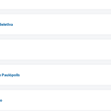
Seletiva
e Paulópolis
po