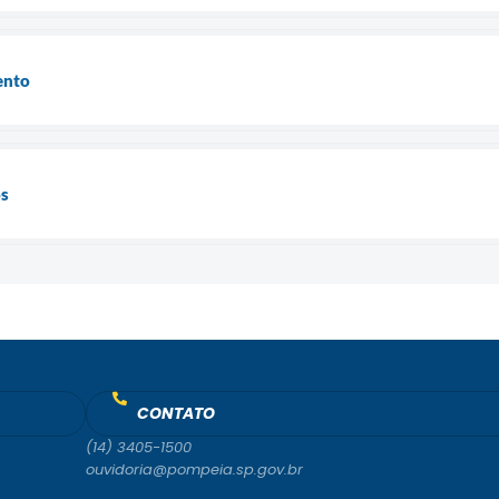
ento
os
CONTATO
(14) 3405-1500
ouvidoria@pompeia.sp.gov.br