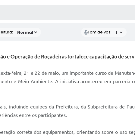
 MÍDIAS
RECEBA NOTÍCIAS
eitura:
Tom de voz:
o e Operação de Roçadeiras fortalece capacitação de serv
 sexta-feira, 21 e 22 de maio, um importante curso de Manute
cimento e Meio Ambiente. A iniciativa aconteceu em parceri
pais, incluindo equipes da Prefeitura, da Subprefeitura de Pa
riências entre os participantes.
peração correta dos equipamentos, orientando sobre o uso segu