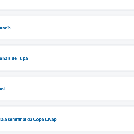
onais
onais de Tupã
sal
ra a semifinal da Copa Civap