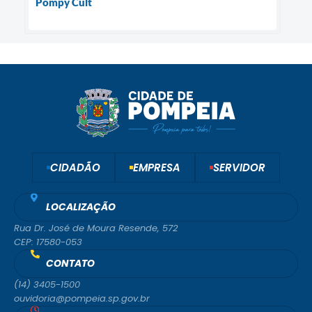
Pompy Cult
CIDADÃO
EMPRESA
SERVIDOR
LOCALIZAÇÃO
Rua Dr. José de Moura Resende, 572
CEP: 17580-053
CONTATO
(14) 3405-1500
ouvidoria@pompeia.sp.gov.br