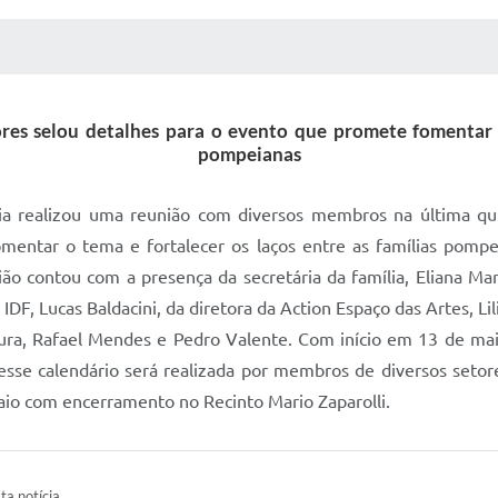
 MÍDIAS
RECEBA NOTÍCIAS
res selou detalhes para o evento que promete fomentar o 
pompeianas
ia realizou uma reunião com diversos membros na última quin
mentar o tema e fortalecer os laços entre as famílias pom
ão contou com a presença da secretária da família, Eliana Mar
 IDF, Lucas Baldacini, da diretora da Action Espaço das Artes, L
ura, Rafael Mendes e Pedro Valente. Com início em 13 de mai
desse calendário será realizada por membros de diversos seto
aio com encerramento no Recinto Mario Zaparolli.
ta notícia.