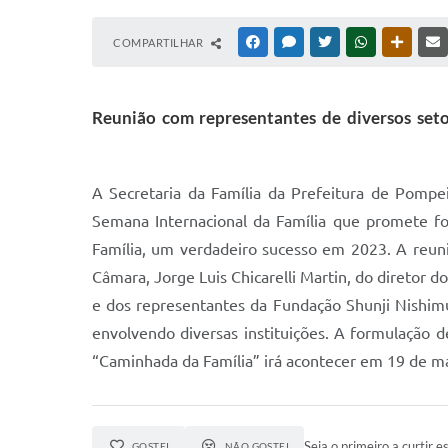
COMPARTILHAR
FACEBOOK
MESSENGER
TWITTER
WHATSAPP
OUTRAS
Reunião com representantes de diversos seto
A Secretaria da Família da Prefeitura de Pompe
Semana Internacional da Família que promete fo
Família, um verdadeiro sucesso em 2023. A reuni
Câmara, Jorge Luis Chicarelli Martin, do diretor do
e dos representantes da Fundação Shunji Nishim
envolvendo diversas instituições. A formulação 
“Caminhada da Família” irá acontecer em 19 de m
Seja o primeiro a curtir es
GOSTEI
NÃO GOSTEI