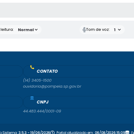
AS MÍDIAS
eitura:
Tom de voz:
CONTATO
(14) 3405-1500
ouvidoria@pompeia.sp.gov.br
CNPJ
44.483.444/0001-09
o Sistema:
3.5.3 - 19/06/2026
Portal atualizado em:
06/08/2026 15:09
D