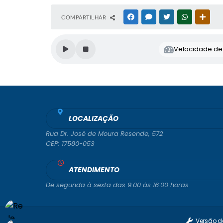
COMPARTILHAR
FACEBOOK
MESSENGER
TWITTER
WHATSAPP
OUTR
Velocidade de l
LOCALIZAÇÃO
Rua Dr. José de Moura Resende, 572
CEP: 17580-053
ATENDIMENTO
De segunda à sexta das 9:00 às 16:00 horas
Versão d