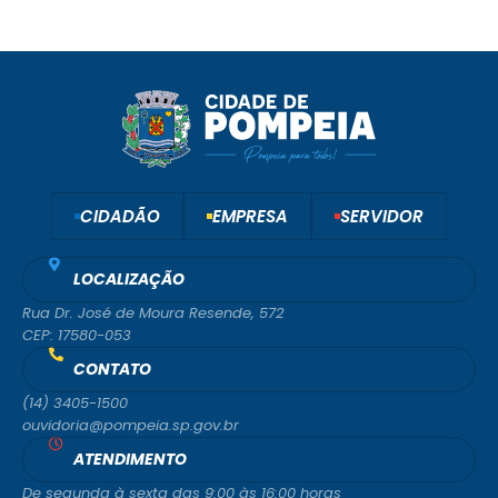
CIDADÃO
EMPRESA
SERVIDOR
LOCALIZAÇÃO
Rua Dr. José de Moura Resende, 572
CEP: 17580-053
CONTATO
(14) 3405-1500
ouvidoria@pompeia.sp.gov.br
ATENDIMENTO
De segunda à sexta das 9:00 às 16:00 horas