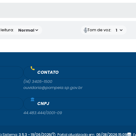
AS MÍDIAS
eitura:
Tom de voz:
CONTATO
(14) 3405-1500
ouvidoria@pompeia.sp.gov.br
CNPJ
44.483.444/0001-09
o Sistema:
3.5.3 - 19/06/2026
Portal atualizado em:
06/08/2026 15:09
D