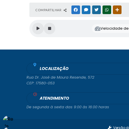
COMPARTILHAR
FACEBOOK
MESSENGER
TWITTER
WHATSAPP
OUTR
Velocidade de l
LOCALIZAÇÃO
Rua Dr. José de Moura Resende, 572
CEP: 17580-053
ATENDIMENTO
De segunda à sexta das 9:00 às 16:00 horas
Versão d