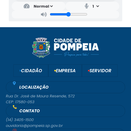
CIDADÃO
EMPRESA
SERVIDOR
LOCALIZAÇÃO
Rua Dr. José de Moura Resende, 572
CEP: 17580-053
CONTATO
(14) 3405-1500
ouvidoria@pompeia.sp.gov.br