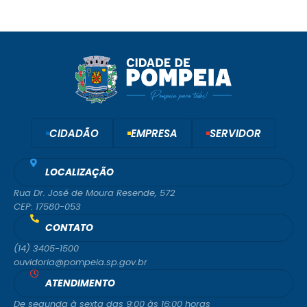
CIDADÃO
EMPRESA
SERVIDOR
LOCALIZAÇÃO
Rua Dr. José de Moura Resende, 572
CEP: 17580-053
CONTATO
(14) 3405-1500
ouvidoria@pompeia.sp.gov.br
ATENDIMENTO
De segunda à sexta das 9:00 às 16:00 horas