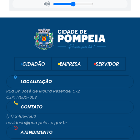
CIDADÃO
EMPRESA
SERVIDOR
LOCALIZAÇÃO
Rua Dr. José de Moura Resende, 572
CEP: 17580-053
CONTATO
(14) 3405-1500
ouvidoria@pompeia.sp.gov.br
ATENDIMENTO