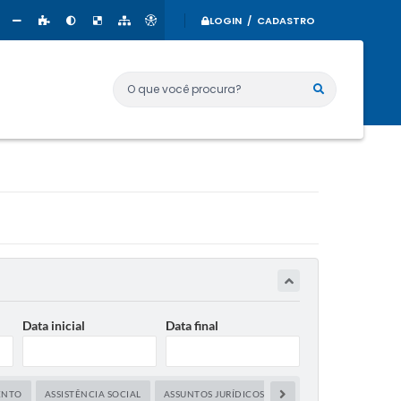
LOGIN / CADASTRO
O que você procura?
Data inicial
Data final
ENTO
ASSISTÊNCIA SOCIAL
ASSUNTOS JURÍDICOS
CIÊNCIA, TECNOLOGIA 