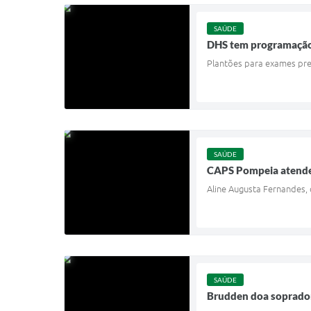
SAÚDE
DHS tem programação 
Plantões para exames pre
SAÚDE
CAPS Pompeia atende
Aline Augusta Fernandes,
SAÚDE
Brudden doa soprador