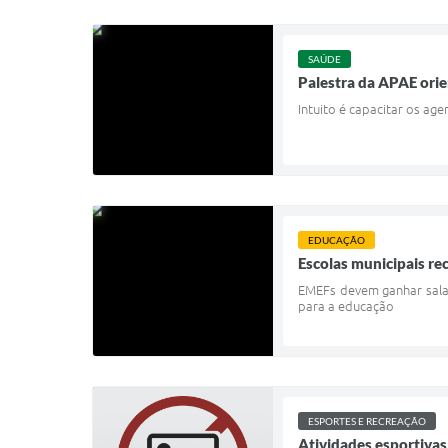
SAÚDE
Palestra da APAE orie
Intuito é capacitar os age
EDUCAÇÃO
Escolas municipais r
EMEFs devem ganhar salas 
para a educação
ESPORTES E RECREAÇÃO
Atividades esportivas