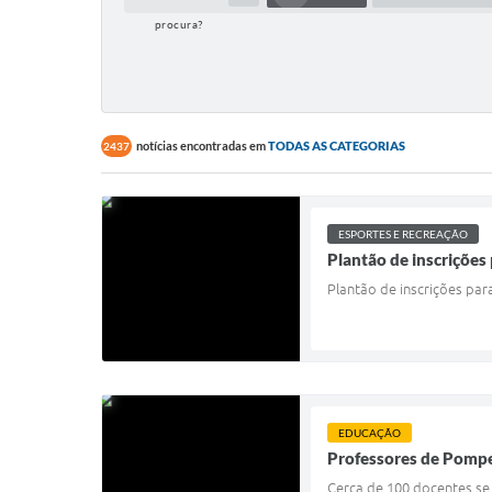
procura?
notícias encontradas em
TODAS AS CATEGORIAS
2437
ESPORTES E RECREAÇÃO
Plantão de inscrições 
Plantão de inscrições par
EDUCAÇÃO
Professores de Pompei
Cerca de 100 docentes se