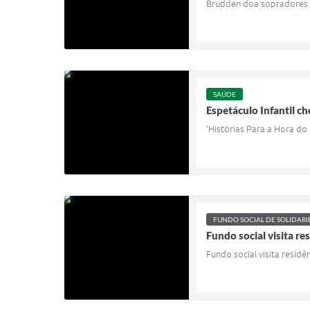
Brudden doa sopradores 
SAÚDE
Espetáculo Infantil c
‘Histórias Para a Hora do
FUNDO SOCIAL DE SOLIDAR
Fundo social visita re
Fundo social visita residê