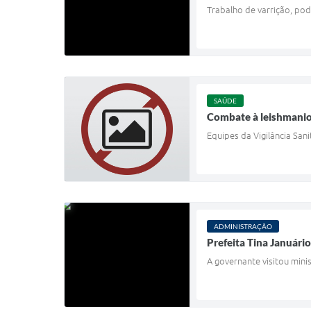
Trabalho de varrição, pod
SAÚDE
Combate à leishmanio
Equipes da Vigilância San
ADMINISTRAÇÃO
Prefeita Tina Januári
A governante visitou mini