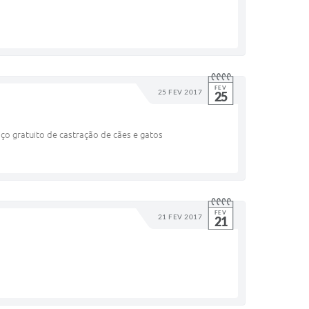
FEV
25 FEV 2017
25
iço gratuito de castração de cães e gatos
FEV
21 FEV 2017
21