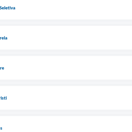
Seletiva
rela
re
isti
os