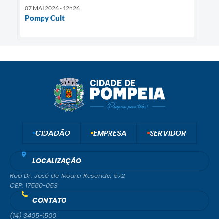
07 MAI 2026 - 12h26
Pompy Cult
CIDADÃO
EMPRESA
SERVIDOR
LOCALIZAÇÃO
Rua Dr. José de Moura Resende, 572
CEP: 17580-053
CONTATO
(14) 3405-1500