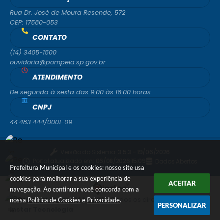
Rua Dr. José de Moura Resende, 572
CEP: 17580-053
CONTATO
(14) 3405-1500
ouvidoria@pompeia.sp.gov.br
ATENDIMENTO
De segunda à sexta das 9:00 às 16:00 horas
CNPJ
44.483.444/0001-09
Versão do Sistema:
3.5.3 - 19/06/2026
Portal atualizado em:
06/08/2026 15:09
Dados Abertos
Prefeitura Municipal e os cookies: nosso site usa
cookies para melhorar a sua experiência de
ACEITAR
navegação. Ao continuar você concorda com a
© Copyright Instar - 2006-2026. Todos os direitos reservados -
nossa
Política de Cookies
e
Privacidade
.
PERSONALIZAR
Instar Tecnologia