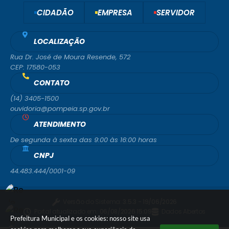
CIDADÃO
EMPRESA
SERVIDOR
LOCALIZAÇÃO
Rua Dr. José de Moura Resende, 572
CEP: 17580-053
CONTATO
(14) 3405-1500
ouvidoria@pompeia.sp.gov.br
ATENDIMENTO
De segunda à sexta das 9:00 às 16:00 horas
CNPJ
44.483.444/0001-09
Versão do Sistema:
3.5.3 - 19/06/2026
Portal atualizado em:
06/08/2026 15:09
Dados Abertos
Prefeitura Municipal e os cookies: nosso site usa